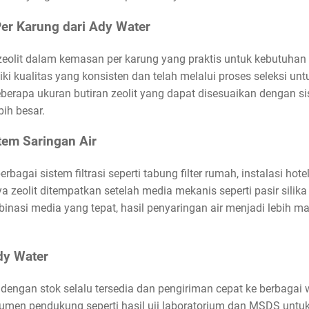
Per Karung dari Ady Water
olit dalam kemasan per karung yang praktis untuk kebutuhan s
ki kualitas yang konsisten dan telah melalui proses seleksi u
berapa ukuran butiran zeolit yang dapat disesuaikan dengan sis
bih besar.
stem Saringan Air
bagai sistem filtrasi seperti tabung filter rumah, instalasi hot
a zeolit ditempatkan setelah media mekanis seperti pasir silika
inasi media yang tepat, hasil penyaringan air menjadi lebih m
dy Water
dengan stok selalu tersedia dan pengiriman cepat ke berbagai
umen pendukung seperti hasil uji laboratorium dan MSDS untu