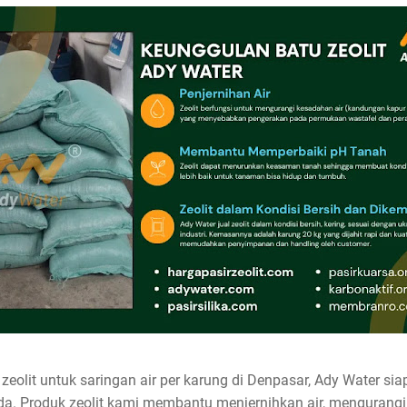
olit untuk saringan air per karung di Denpasar, Ady Water siap
Anda. Produk zeolit kami membantu menjernihkan air, mengurang