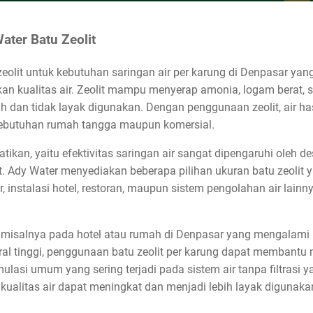
ater Batu Zeolit
olit untuk kebutuhan saringan air per karung di Denpasar yan
kan kualitas air. Zeolit mampu menyerap amonia, logam berat, s
dan tidak layak digunakan. Dengan penggunaan zeolit, air hasil 
 kebutuhan rumah tangga maupun komersial.
tikan, yaitu efektivitas saringan air sangat dipengaruhi oleh des
it. Ady Water menyediakan beberapa pilihan ukuran batu zeolit 
 instalasi hotel, restoran, maupun sistem pengolahan air lainnya 
 misalnya pada hotel atau rumah di Denpasar yang mengalami 
l tinggi, penggunaan batu zeolit per karung dapat membantu m
imulasi umum yang sering terjadi pada sistem air tanpa filtras
 kualitas air dapat meningkat dan menjadi lebih layak digunaka