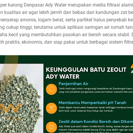
r per karung Denpasar Ady Water merupakan media filtrasi ala
ualitas air agar lebih jernih dan bebas dari kandungan zat be
enyerap amonia, logam berat, serta partikel halus penyebab kek
ng cukup tinggi, terutama untuk aplikasi saringan air rumah tang
aha kecil yang membutuhkan pasokan air bersih secara stabil. 
h praktis, ekonomis, dan siap pakai untuk berbagai sistem filtra