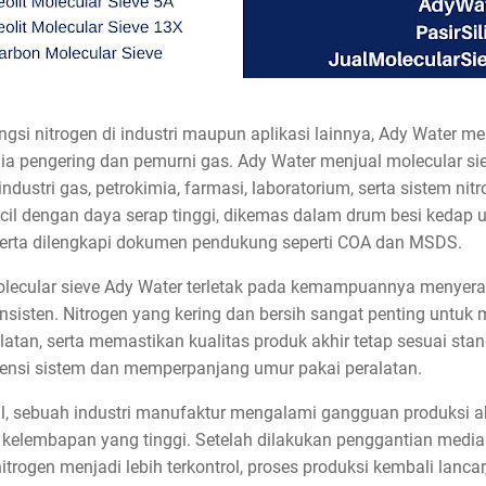
si nitrogen di industri maupun aplikasi lainnya, Ady Water m
dia pengering dan pemurni gas. Ady Water menjual molecular sie
ustri gas, petrokimia, farmasi, laboratorium, serta sistem nit
cil dengan daya serap tinggi, dikemas dalam drum besi kedap u
 serta dilengkapi dokumen pendukung seperti COA dan MSDS.
lecular sieve Ady Water terletak pada kemampuannya menyera
onsisten. Nitrogen yang kering dan bersih sangat penting untuk
latan, serta memastikan kualitas produk akhir tetap sesuai stan
ensi sistem dan memperpanjang umur pakai peralatan.
al, sebuah industri manufaktur mengalami gangguan produksi ak
n kelembapan yang tinggi. Setelah dilakukan penggantian medi
nitrogen menjadi lebih terkontrol, proses produksi kembali lancar