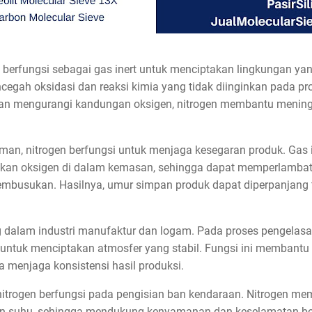
en berfungsi sebagai gas inert untuk menciptakan lingkungan ya
egah oksidasi dan reaksi kimia yang tidak diinginkan pada pros
gan mengurangi kandungan oksigen, nitrogen membantu mening
man, nitrogen berfungsi untuk menjaga kesegaran produk. Gas 
kan oksigen di dalam kemasan, sehingga dapat memperlamba
embusukan. Hasilnya, umur simpan produk dapat diperpanjang
ng dalam industri manufaktur dan logam. Pada proses pengelas
 untuk menciptakan atmosfer yang stabil. Fungsi ini membantu 
a menjaga konsistensi hasil produksi.
 nitrogen berfungsi pada pengisian ban kendaraan. Nitrogen 
han suhu, sehingga mendukung kenyamanan dan keselamatan berk